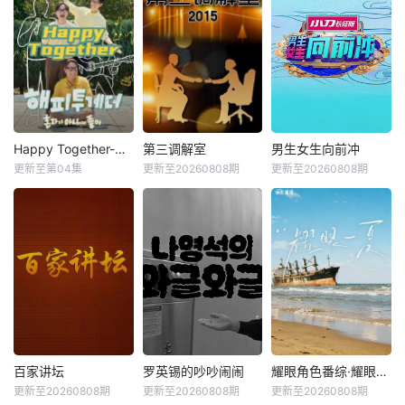
Happy Together-不是一个人真好
第三调解室
男生女生向前冲
更新至第04集
更新至20260808期
更新至20260808期
百家讲坛
罗英锡的吵吵闹闹
耀眼角色番综·耀眼一夏
更新至20260808期
更新至20260808期
更新至20260808期