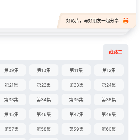
好影片，与好朋友一起分享
线路二
第09集
第10集
第11集
第12集
第21集
第22集
第23集
第24集
第33集
第34集
第35集
第36集
第45集
第46集
第47集
第48集
第57集
第58集
第59集
第60集