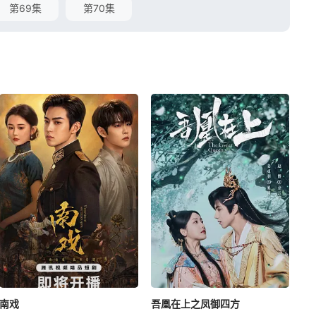
第69集
第70集
南戏
吾凰在上之凤御四方