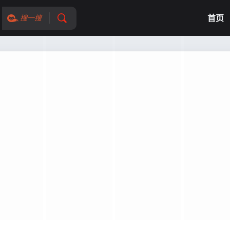
首页
搜一搜