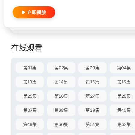
立即播放
在线观看
第01集
第02集
第03集
第04集
第13集
第14集
第15集
第16集
第25集
第26集
第27集
第28集
第37集
第38集
第39集
第40集
第49集
第50集
第51集
第52集