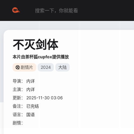
不灭剑体
本片由茶杯狐cupfox提供播放
剧情片
2024
大陆
导演：
内详
主演：
内详
更新：
2025-11-30 03:06
备注：
已完结
语言：
国语
剧情：