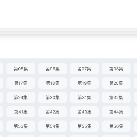
第05集
第06集
第07集
第08集
第17集
第18集
第19集
第20集
第29集
第30集
第31集
第32集
第41集
第42集
第43集
第44集
第53集
第54集
第55集
第56集