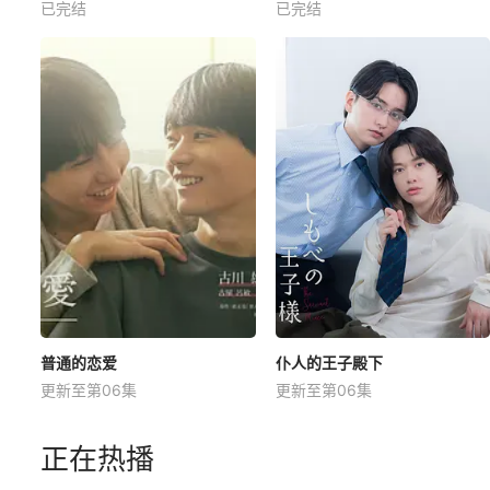
已完结
已完结
普通的恋爱
仆人的王子殿下
更新至第06集
更新至第06集
正在热播