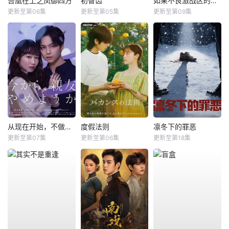
吾凰在上之凤御四方
初智齿
如果不良激战区的四天王转生成了偶像团体？
更新至第06集
更新至第05集
更新至第09集
从现在开始，不做朋友了吧。
度假法则
凛冬下的罪恶
更新至第07集
更新至第06集
更新至第18集