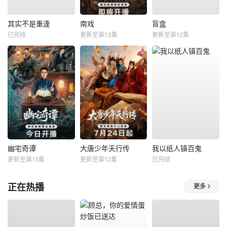
其实不是重逢
南戏
盲盒
已完结
更新至第13集
更新至第12集
幽宅奇谭
大唐少年天行传
我以纸人镇百鬼
更新至第15集
更新至第12集
已完结
正在热播
更多