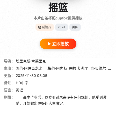
摇篮
本片由茶杯狐cupfox提供播放
剧情片
2024
美国
立即播放
导演：
埃里克斯·肯德里克
主演：
凯伦·阿伯克龙比
卡梅伦·阿内特
塞拉·艾弗里
肯·贝维尔
约瑟
更新：
2025-11-30 03:05
备注：
HD中字
语言：
英语
剧情：
高中毕业后，以赛亚对未来没有任何规划，他受到激
励，开始做出更好的人生决定。