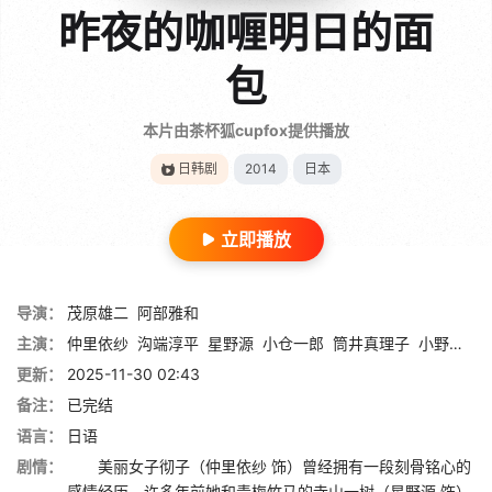
昨夜的咖喱明日的面
包
本片由茶杯狐cupfox提供播放
日韩剧
2014
日本
立即播放
导演：
茂原雄二
阿部雅和
主演：
仲里依纱
沟端淳平
星野源
小仓一郎
筒井真理子
小野百合子
更新：
2025-11-30 02:43
备注：
已完结
语言：
日语
剧情：
美丽女子彻子（仲里依纱 饰）曾经拥有一段刻骨铭心的
感情经历，许多年前她和青梅竹马的寺山一树（星野源 饰）