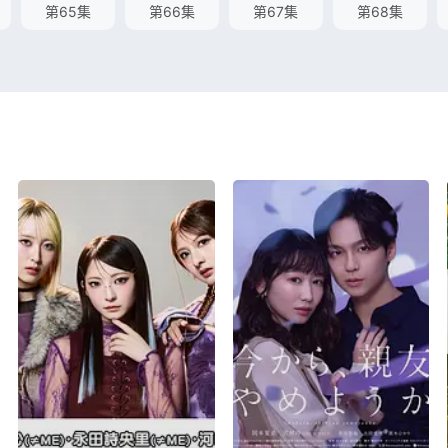
第65集
第66集
第67集
第68集