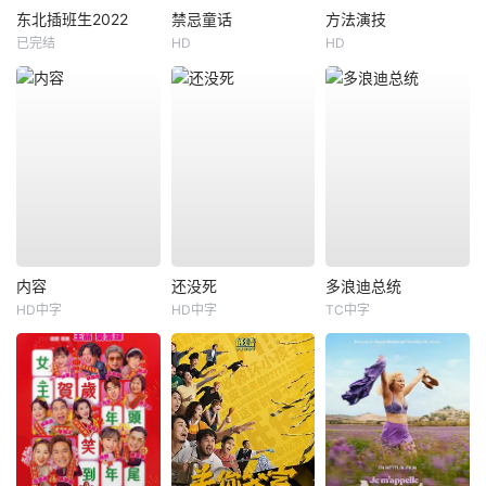
东北插班生2022
禁忌童话
方法演技
已完结
HD
HD
内容
还没死
多浪迪总统
HD中字
HD中字
TC中字