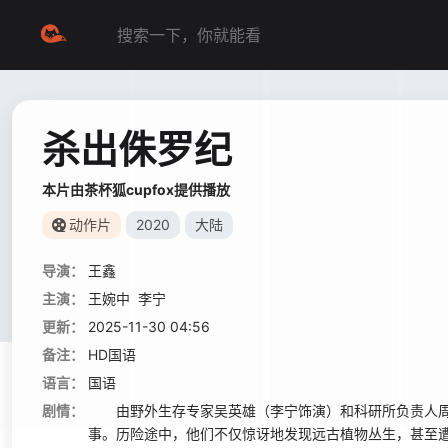
杀出侏罗纪
本片由茶杯狐cupfox提供播放
动作片
2020
大陆
导演：
王鑫
主演：
王婉中
李宁
更新：
2025-11-30 04:56
备注：
HD国语
语言：
国语
剧情：
由野外生存专家吴英雄（李宁饰演）和科研所负责人周芳
事。历险途中，他们不仅惊讶地发现远古植物丛生，甚至遭