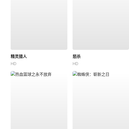
精灵猎人
怒杀
HD
HD