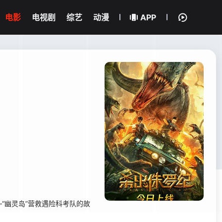
电影
电视剧
综艺
动漫
APP
幽灵岛”营救遇险科考队的故