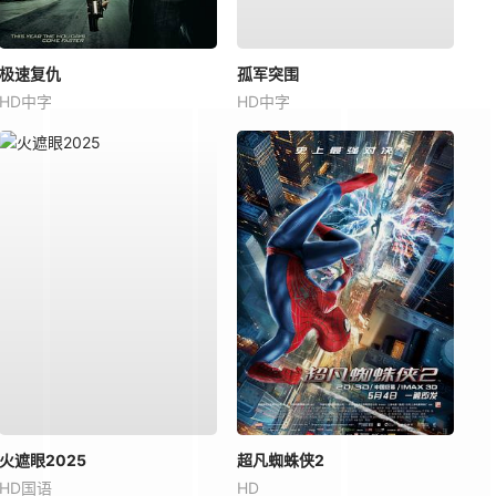
极速复仇
孤军突围
HD中字
HD中字
火遮眼2025
超凡蜘蛛侠2
HD国语
HD