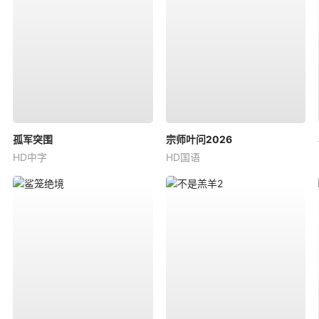
孤军突围
宗师叶问2026
HD中字
HD国语