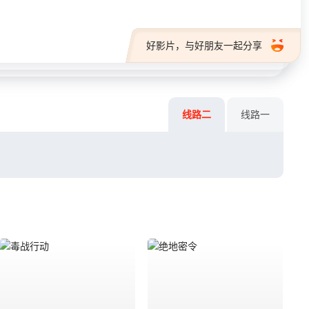
好影片，与好朋友一起分享
线路二
线路一