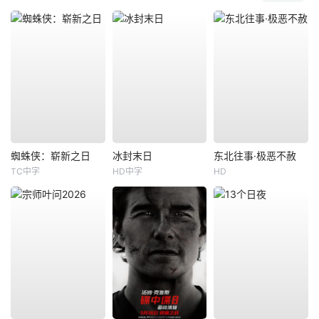
蜘蛛侠：崭新之日
冰封末日
东北往事·极恶不赦
TC中字
HD中字
HD