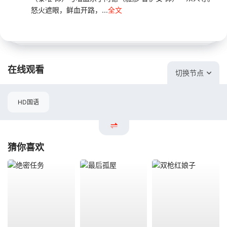
怒火遮眼，鲜血开路，...
全文
在线观看
切换节点
HD国语
猜你喜欢