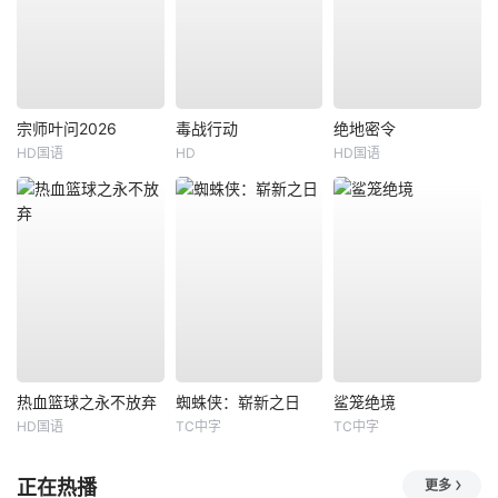
宗师叶问2026
毒战行动
绝地密令
HD国语
HD
HD国语
热血篮球之永不放弃
蜘蛛侠：崭新之日
鲨笼绝境
HD国语
TC中字
TC中字
正在热播
更多