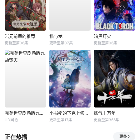
岩元前辈的推荐
猫与龙
暗黑灯火
更新至第06集
更新至第07集
更新至第06集
完美世界剧场版九劫焚天
小书痴的下克上领主的养女
炼气十万年
HD国语
更新至第17集
更新至第366集
正在热播
更多