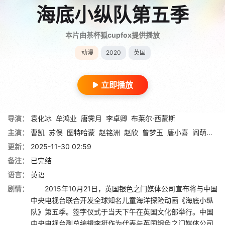
海底小纵队第五季
本片由茶杯狐cupfox提供播放
动漫
2020
英国
立即播放
导演：
袁化冰
牟鸿业
唐霁月
李卓卿
布莱尔·西蒙斯
主演：
曹凯
苏俣
图特哈蒙
赵铭洲
赵欣
曾梦玉
唐小喜
阎萌萌
杨
更新：
2025-11-30 02:59
备注：
已完结
语言：
英语
剧情：
2015年10月21日，英国银色之门媒体公司宣布将与中国
中央电视台联合开发全球知名儿童海洋探险动画《海底小纵
队》第五季。签字仪式于当天下午在英国文化部举行。中国
中央电视台副总编辑李挺作为代表与英国银色之门媒体公司