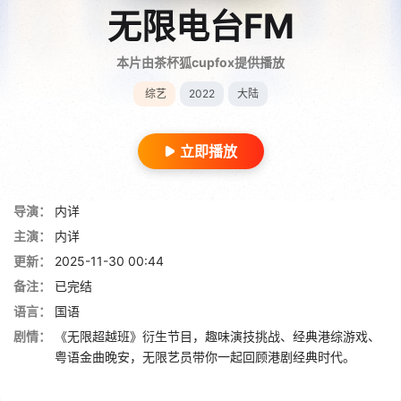
无限电台FM
本片由茶杯狐cupfox提供播放
综艺
2022
大陆
立即播放
导演：
内详
主演：
内详
更新：
2025-11-30 00:44
备注：
已完结
语言：
国语
剧情：
《无限超越班》衍生节目，趣味演技挑战、经典港综游戏、
粤语金曲晚安，无限艺员带你一起回顾港剧经典时代。