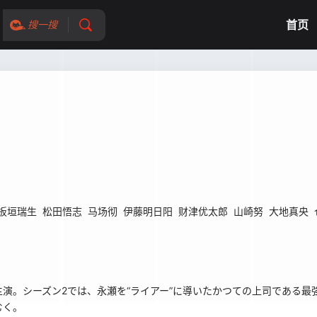
首页
搜一搜
板垣瑞生
松田悟志
马场彻
伊藤明日阳
财津优太郎
山崎努
大地真央
。シーズン2では、永瀬を“ライアー”に導いたかつての上司である最
むく。