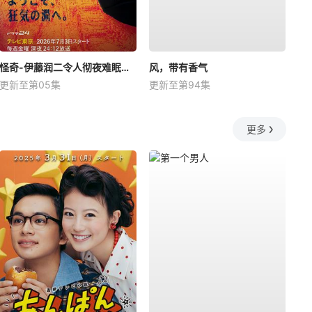
怪奇-伊藤润二令人彻夜难眠的奇异故事－
风，带有香气
更新至第05集
更新至第94集
更多