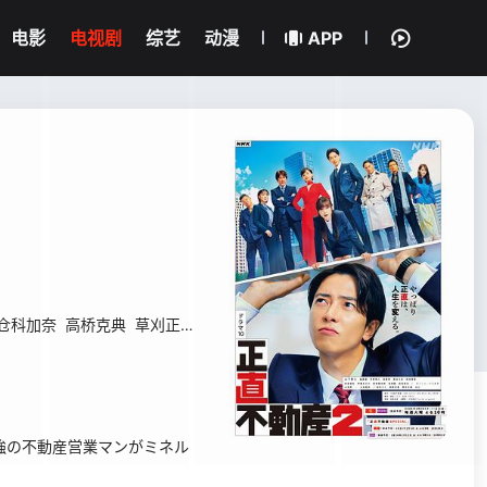
电影
电视剧
综艺
动漫
APP
仓科加奈
高桥克典
草刈正雄
藤冈靛
強の不動産営業マンがミネル