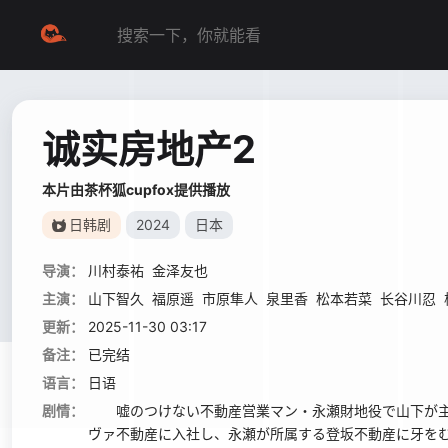
诚实房地产2
本片由茶杯狐cupfox提供播放
日韩剧
2024
日本
导演：
川村泰祐
金泽友也
主演：
山下智久
福原遥
市原隼人
泉里香
松本若菜
长谷川忍
更新：
2025-11-30 03:17
备注：
已完结
语言：
日语
剧情：
嘘のつけない不動産営業マン・永瀬財地役で山下が主演
ヴァ不動産に入社し、永瀬が所属する登坂不動産に牙を