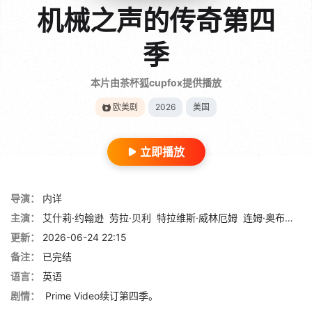
机械之声的传奇第四
季
本片由茶杯狐cupfox提供播放
欧美剧
2026
美国
立即播放
导演：
内详
主演：
艾什莉·约翰逊
劳拉·贝利
特拉维斯·威林厄姆
连姆·奥布赖恩
更新：
2026-06-24 22:15
备注：
已完结
语言：
英语
剧情：
Prime Video续订第四季。