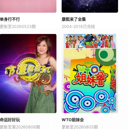
单身行不行
康熙来了全集
更新至20260523期
2004-2016已完结
命运好好玩
WTO姐妹会
更新至第20260806期
更新至20260805期