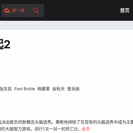
首页
搜一搜
2
张东民
Pani Bottle
杨娜莱
金秋天
晋龙辰
场游戏决出胜负的新概念头脑选秀。果断地排除了在现有的头脑选秀中成为
大脑智力游戏，进行1次一对一的死亡比...
全文