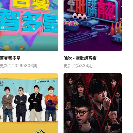
百变智多星
晚吹 - 空肚講宵夜
更新至20260806期
更新至第334期