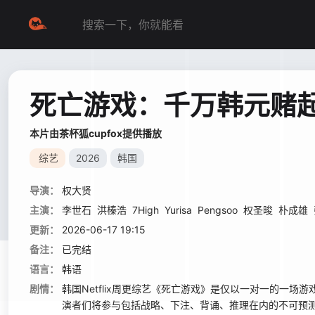
死亡游戏：千万韩元赌起
本片由茶杯狐cupfox提供播放
综艺
2026
韩国
导演：
权大贤
主演：
李世石
洪榛浩
7High
Yurisa
Pengsoo
权圣晙
朴成雄
更新：
2026-06-17 19:15
备注：
已完结
语言：
韩语
剧情：
韩国Netflix周更综艺《死亡游戏》是仅以一对一的一
演者们将参与包括战略、下注、背诵、推理在内的不可预测的