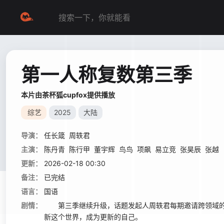
第一人称复数第三季
本片由茶杯狐cupfox提供播放
综艺
2025
大陆
导演：
任长箴
周轶君
主演：
陈丹青
陈行甲
董宇辉
鸟鸟
项飙
易立竞
张昊辰
张越
更新：
2026-02-18 00:30
备注：
已完结
语言：
国语
剧情：
第三季继续升级，话题发起人周轶君每期邀请跨领域的
新这个世界，成为更新的自己。