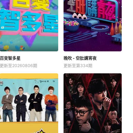
百变智多星
晚吹 - 空肚講宵夜
更新至20260806期
更新至第334期