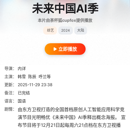
未来中国AI季
本片由茶杯狐cupfox提供播放
综艺
2024
大陆
立即播放
导演：
内详
主演：
韩雪
陈辰
呼兰等
更新：
2025-11-29 23:38
备注：
已完结
语言：
国语
剧情：
由东方卫视打造的全国首档原创人工智能应用科学竞
演节目光明畅优《未来中国》AI季释出概念海报。 宣
布节目将于12月21日起每周六21点档在东方卫视播