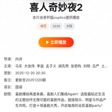
喜人奇妙夜2
本片由茶杯狐cupfox提供播放
综艺
2025
大陆
立即播放
导演：
内详
主演：
马东
大张伟
李诞
孟子义
胡先煦
张若昀
刘旸
吕严
土豆
更新：
2025-12-20 20:30
备注：
更新至20251220期
语言：
国语
剧情：
喜剧爆综再度来袭，喜剧人们集结Again！选取最贴近生活
的主题创作无限可能的喜剧作品，链接观众、明星与作品产
生共鸣，打造十场喜剧大秀，开启每周的全民喜剧party！