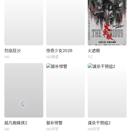
烈焰狂沙
惊奇少女2026
火遮眼
HD
HD国语
TC
超凡蜘蛛侠2
替补悍警
谋杀干预组2
HD
HD中字
HD中字