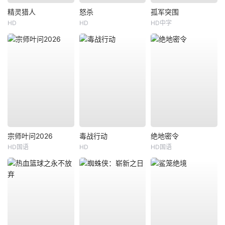
精灵猎人
怒杀
孤军突围
HD
HD
HD中字
宗师叶问2026
毒战行动
绝地密令
HD国语
HD
HD国语