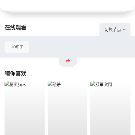
在线观看
切换节点
HD中字
猜你喜欢