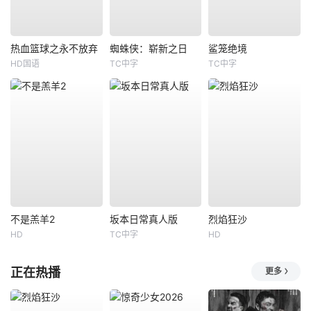
热血篮球之永不放弃
蜘蛛侠：崭新之日
鲨笼绝境
HD国语
TC中字
TC中字
不是羔羊2
坂本日常真人版
烈焰狂沙
HD
TC中字
HD
正在热播
更多