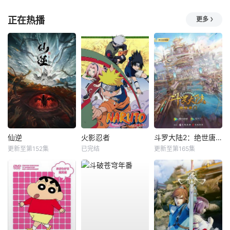
正在热播
更多
仙逆
火影忍者
斗罗大陆2：绝世唐门
更新至第152集
已完结
更新至第165集