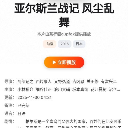
亚尔斯兰战记 风尘乱
舞
本片由茶杯狐cupfox提供播放
动漫
2016
日本
立即播放
导演：
阿部记之
西片康人
又野弘道
吉冈忍
关田修
有富兴二
主演：
小林裕介
细谷佳正
浪川大辅
坂本真绫
花江夏树
沼仓爱美
更新：
2025-11-30 04:31
备注：
已完结
语言：
日语
剧情：
帕尔斯是一个富饶而又强大的国家，百姓们在此安居乐
业，国泰民安。然而，异教徒之国鲁西达尼亚的铁蹄踏破了