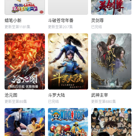
蜡笔小新
斗破苍穹年番
灵剑尊
更新至第1181集
更新至第207集
已完结
沧元图
斗罗大陆
武神主宰
更新至第89集
已完结
更新至第680集