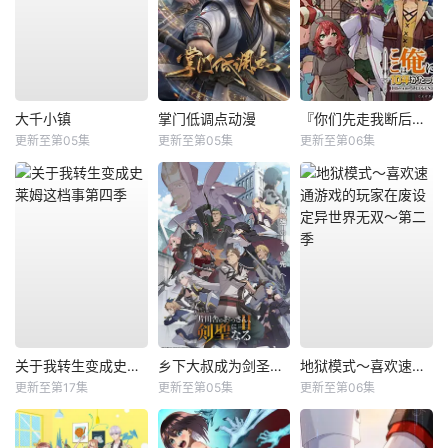
大千小镇
掌门低调点动漫
『你们先走我断后』，于是10年后我成为了传说
更新至第05集
更新至第05集
更新至第06集
关于我转生变成史莱姆这档事第四季
乡下大叔成为剑圣第二季
地狱模式～喜欢速通游戏的玩家在废设定异世界无双～第二季
更新至第17集
更新至第05集
更新至第06集