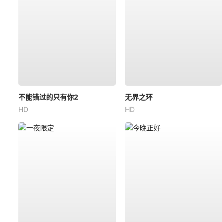
不能错过的只有你2
无界之环
HD
HD