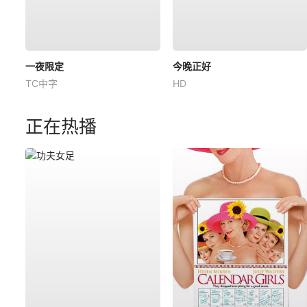
一夜限定
今晚正好
TC中字
HD
正在热播