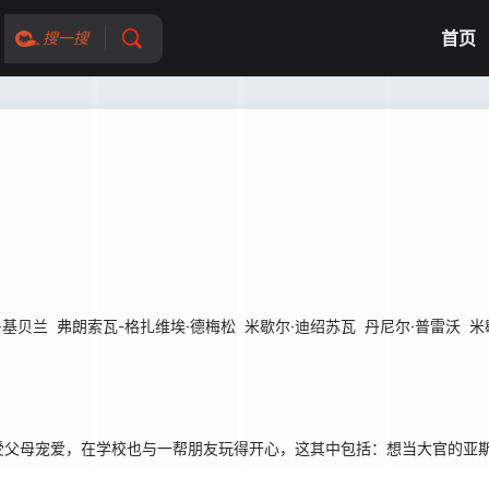
首页
搜一搜
·基贝兰
弗朗索瓦-格扎维埃·德梅松
米歇尔·迪绍苏瓦
丹尼尔·普雷沃
米
受父母宠爱，在学校也与一帮朋友玩得开心，这其中包括：想当大官的亚斯特Alcest