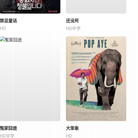
禁忌童话
还没死
HD
HD中字
冤家囧途
大笨象
HD中字
HD