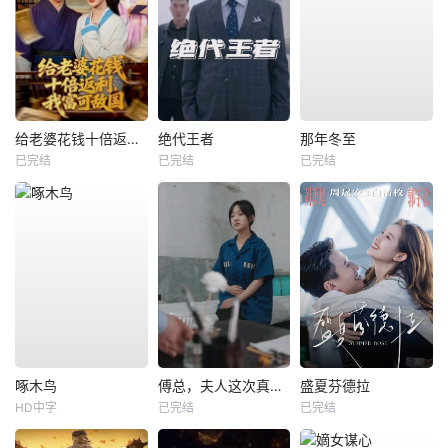
给老婆花钱十倍返利，我富可敌国
绝代王者
那年冬至
已完结
已完结
已完结
啄木鸟
傅总，夫人这次真的死了
盛夏芬德拉
HD中字
已完结
已完结