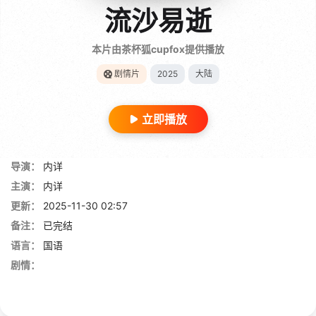
流沙易逝
本片由茶杯狐cupfox提供播放
剧情片
2025
大陆
立即播放
导演：
内详
主演：
内详
更新：
2025-11-30 02:57
备注：
已完结
语言：
国语
剧情：