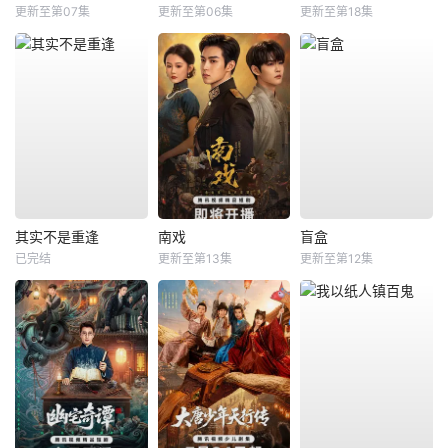
更新至第07集
更新至第06集
更新至第18集
其实不是重逢
南戏
盲盒
已完结
更新至第13集
更新至第12集