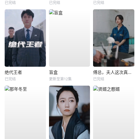
已完结
已完结
已完结
绝代王者
盲盒
傅总，夫人这次真的死了
已完结
更新至第12集
已完结