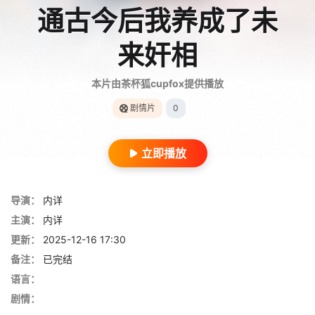
通古今后我养成了未
来奸相
本片由茶杯狐cupfox提供播放
剧情片
0
立即播放
导演：
内详
主演：
内详
更新：
2025-12-16 17:30
备注：
已完结
语言：
剧情：