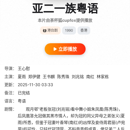
亚二一族粤语
本片由茶杯狐cupfox提供播放
港台剧
1990
香港
立即播放
导演：
王心慰
主演：
夏雨
郑伊健
王书麒
陈秀珠
刘兆铭
南红
林家栋
更新：
2025-11-30 03:33
备注：
已完结
语言：
粤语
剧情：
观月邨”老板张冠(刘兆铭)看中舞小姐朱凤凰(陈秀珠)，
后凤凰答允冠做其黑市情人，却为冠的同父异母之弟张义(夏
雨)所悉，但鉴于冠妻叶香琴(南红)的凶悍及妾侍周君丽(卢宛
茵)的可怜，只好代冠顶冒，不料竟弄假成真，使兄弟二人反