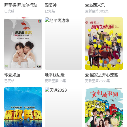
萨菲德·萨加尔行动
湿婆神
宝岛西米乐
已完结
已完结
更新至第302集
珍爱如血
地平线边缘
爱·回家之开心速递
已完结
更新至第08集
更新至第2868集