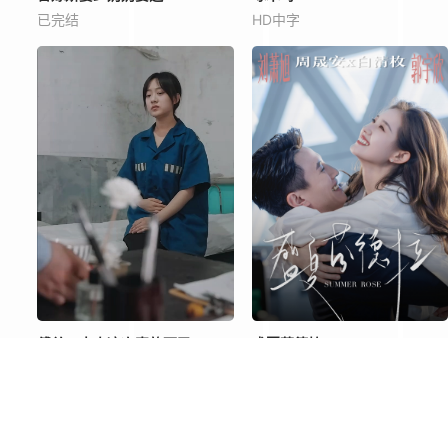
已完结
HD中字
傅总，夫人这次真的死了
盛夏芬德拉
已完结
已完结
茶杯狐cupfox所有内容均来自互联网分享站点所提供的公开引用资源，未提供