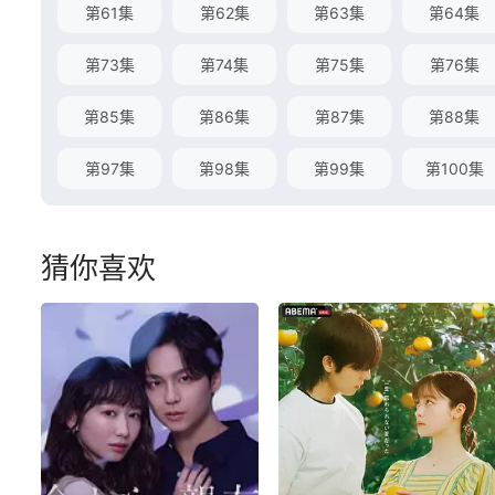
第61集
第62集
第63集
第64集
第73集
第74集
第75集
第76集
第85集
第86集
第87集
第88集
第97集
第98集
第99集
第100集
猜你喜欢