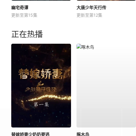
幽宅奇谭
大唐少年天行传
更新至第15集
更新至第12集
正在热播
替嫁娇妻少奶奶要逃
啄木鸟