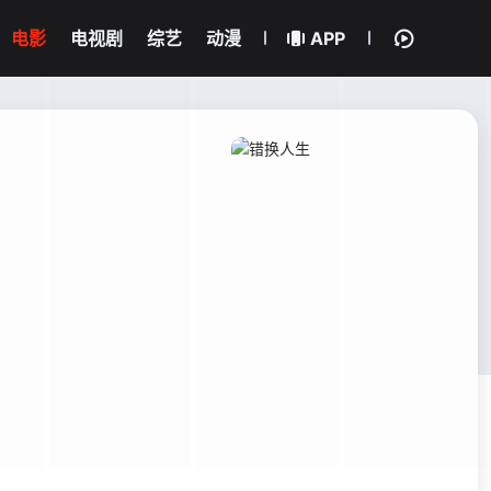
电影
电视剧
综艺
动漫
APP