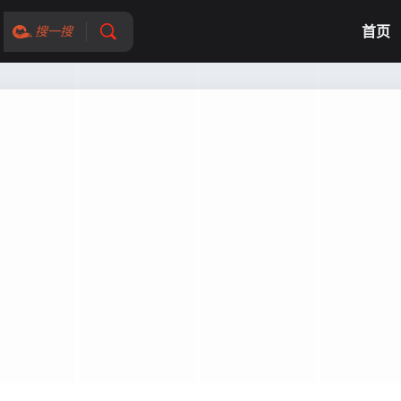
首页
搜一搜