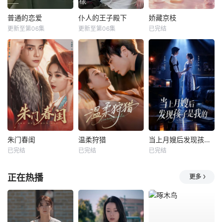
普通的恋爱
仆人的王子殿下
娇藏京枝
更新至第06集
更新至第06集
已完结
朱门春闺
温柔狩猎
当上月嫂后发现孩子是我的
已完结
已完结
已完结
正在热播
更多