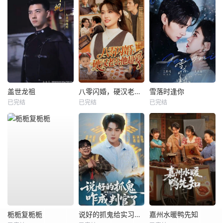
盖世龙祖
八零闪婚，硬汉老公他超爱
雪落时逢你
已完结
已完结
已完结
栀栀复栀栀
说好的抓鬼给实习证明，咋成判官了
嘉州水暖鸭先知