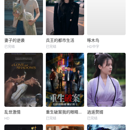
妻子的逆袭
兵王的都市生活
啄木鸟
已完结
已完结
HD中字
乱世激情
重生破案我的眼睛能锁定凶手
逍遥赘婿
HD
已完结
已完结