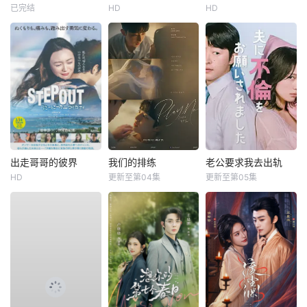
已完结
HD
HD
出走哥哥的彼界
我们的排练
老公要求我去出轨
HD
更新至第04集
更新至第05集