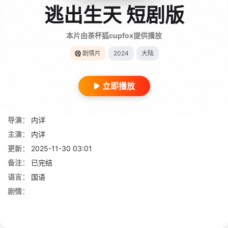
逃出生天 短剧版
本片由茶杯狐cupfox提供播放
剧情片
2024
大陆
立即播放
导演：
内详
主演：
内详
更新：
2025-11-30 03:01
备注：
已完结
语言：
国语
剧情：