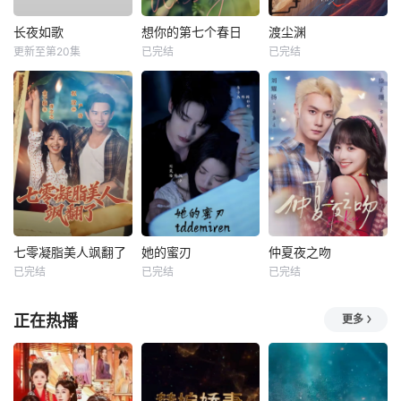
长夜如歌
想你的第七个春日
渡尘渊
更新至第20集
已完结
已完结
七零凝脂美人飒翻了
她的蜜刃
仲夏夜之吻
已完结
已完结
已完结
正在热播
更多