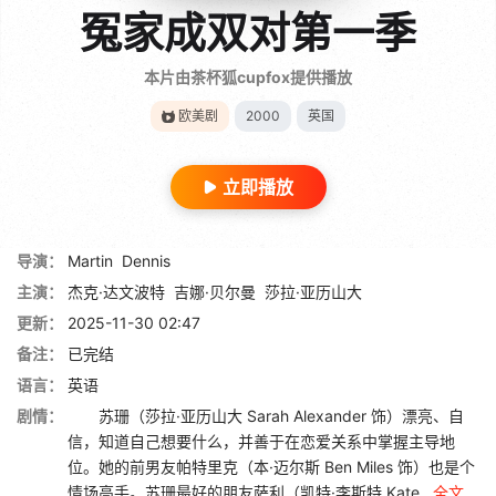
冤家成双对第一季
本片由茶杯狐cupfox提供播放
欧美剧
2000
英国
立即播放
导演：
Martin
Dennis
主演：
杰克·达文波特
吉娜·贝尔曼
莎拉·亚历山大
更新：
2025-11-30 02:47
备注：
已完结
语言：
英语
剧情：
苏珊（莎拉·亚历山大 Sarah Alexander 饰）漂亮、自
信，知道自己想要什么，并善于在恋爱关系中掌握主导地
位。她的前男友帕特里克（本·迈尔斯 Ben Miles 饰）也是个
情场高手。苏珊最好的朋友萨利（凯特·李斯特 Kate...
全文