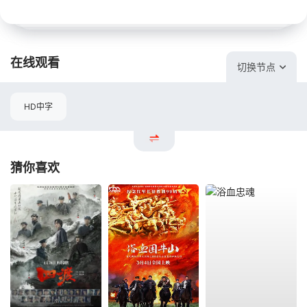
在线观看
切换节点
HD中字
猜你喜欢