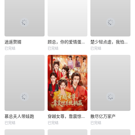
逍遥赘婿
顾总，你的爱情蛋炒饭已送达
楚少轻点虐，我怕夫人受不住
已完结
已完结
已完结
慕总夫人带娃跑
穿越女尊，靠震惊系统躺赢
散尽亿万家产
已完结
已完结
已完结