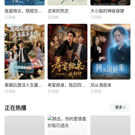
我是陪诊，陪陌生的你等一个结果
迟来的热恋
大小姐的神级保镖
已完结
已完结
已完结
离婚后激活人生赢家系统
寿宴掀桌，隐忍四年我封神
风从海底来
已完结
已完结
已完结
正在热播
更多