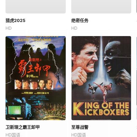
猎虎2025
绝密任务
HD
HD
卫斯理之霸王卸甲
至尊战警
HD国语
HD国语