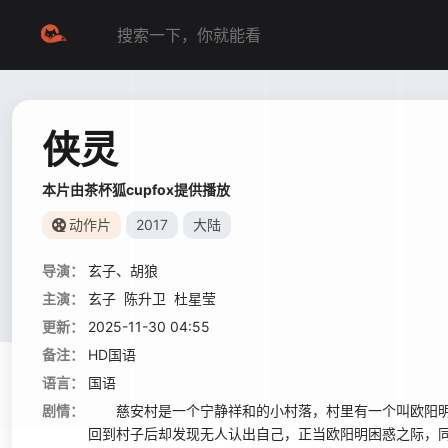
侠灵
本片由茶杯狐cupfox提供播放
动作片
2017
大陆
导演：
玄子、胡狼
主演：
玄子
陈升卫
杜星莹
更新：
2025-11-30 04:55
备注：
HD国语
语言：
国语
剧情：
慈安村是一个宁静祥和的小村落，村里有一个叫欧阳明
回到村子后却发现无人认出自己，正当欧阳明困惑之际，同