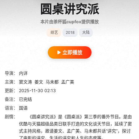
圆桌讲究派
本片由茶杯狐cupfox提供播放
综艺
2018
大陆
立即播放
导演：
内详
主演：
窦文涛
姜文
马未都
孟广美
更新：
2025-11-30 02:13
备注：
已完结
语言：
国语
剧情：
《圆桌讲究派》是《圆桌派》第三季的番外节目。是由
优酷与天猫超级品类日联手打造的文化谈天节目，延续了窦
式主持风格，邀请姜文、孟广美、马未都共话“讲究”，探讨
了电影的讲究、生活的讲究和人生的态度等。