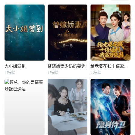
大小姐驾到
替嫁娇妻少奶奶要逃
给老婆花钱十倍返利，我富可敌国
已完结
已完结
已完结