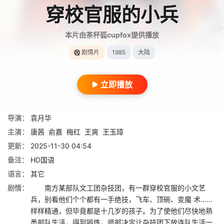
穿校官服的小兵
本片由茶杯狐cupfox提供播放
剧情片
1985
大陆
立即播放
导演：
袁月华
主演：
唐茜
俞嘉
梅红
王爽
王玉璋
更新：
2025-11-30 04:54
备注：
HD国语
语言：
其它
剧情：
南方某部队文工团杂技团，有一群穿校官服的小文艺
兵，别看他们个个都有一手绝技，飞车、顶碗、变魔 术……
样样精通，但毕竟都是十几岁的孩子。为了使他们尽快地熟
悉部队生活，得到锻炼，师部决定让杂技团下放连队生活一