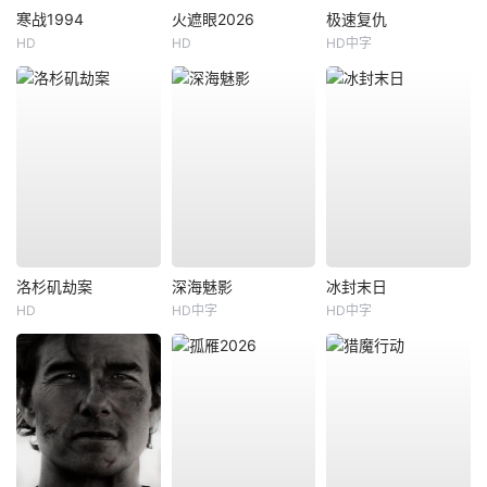
寒战1994
火遮眼2026
极速复仇
HD
HD
HD中字
洛杉矶劫案
深海魅影
冰封末日
HD
HD中字
HD中字