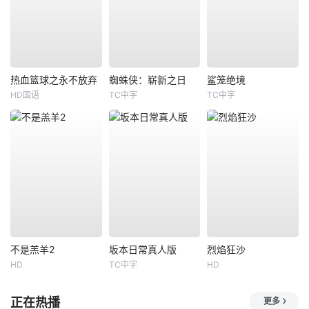
热血篮球之永不放弃
蜘蛛侠：崭新之日
鲨笼绝境
HD国语
TC中字
TC中字
不是羔羊2
坂本日常真人版
烈焰狂沙
HD
TC中字
HD
正在热播
更多