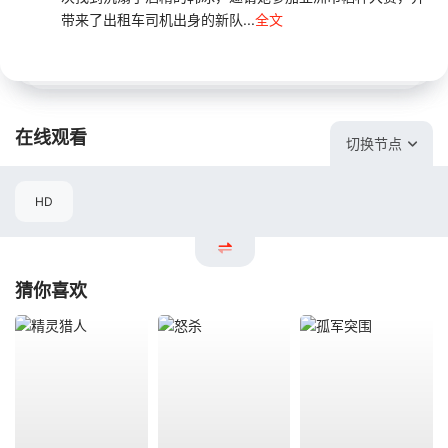
带来了出租车司机出身的新队...
全文
在线观看
切换节点
HD
猜你喜欢