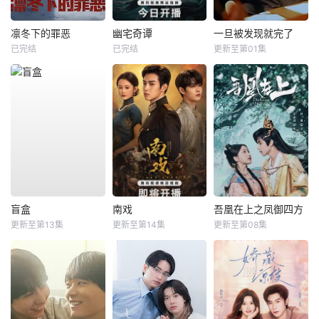
凛冬下的罪恶
幽宅奇谭
一旦被发现就完了
已完结
已完结
更新至第01集
盲盒
南戏
吾凰在上之凤御四方
更新至第13集
更新至第14集
更新至第08集