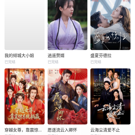
我的倾城大小姐
逍遥赘婿
盛夏芬德拉
已完结
已完结
已完结
穿越女尊，靠震惊系统躺赢
愿逐流云入卿怀
云海尘清爱不止