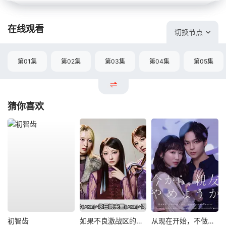
在线观看
切换节点
第01集
第02集
第03集
第04集
第05集
猜你喜欢
初智齿
如果不良激战区的四天王转生成了偶像团体？
从现在开始，不做朋友了吧。