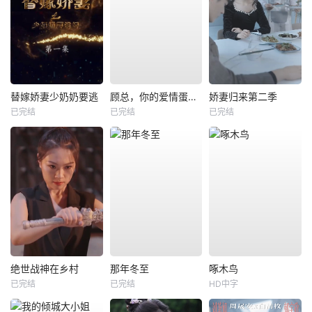
替嫁娇妻少奶奶要逃
顾总，你的爱情蛋炒饭已送达
娇妻归来第二季
已完结
已完结
已完结
绝世战神在乡村
那年冬至
啄木鸟
已完结
已完结
HD中字