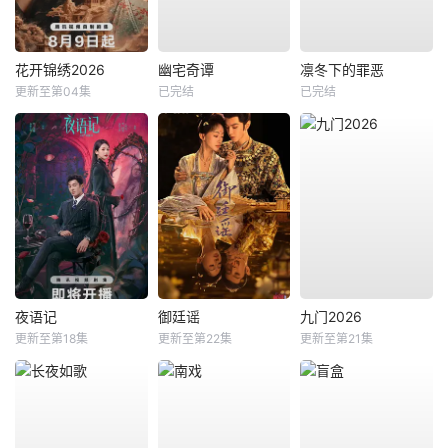
花开锦绣2026
幽宅奇谭
凛冬下的罪恶
更新至第04集
已完结
已完结
夜语记
御廷谣
九门2026
更新至第18集
更新至第22集
更新至第21集