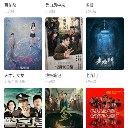
百花杀
兵自风中来
雀骨
已完结
已完结
已完结
天才，女友
终极笔记
老九门
更新至第18集
已完结
已完结