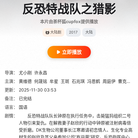
反恐特战队之猎影
本片由茶杯狐cupfox提供播放
大陆剧
2017
大陆
立即播放
导演：
尤小刚
许永昌
主演：
黄维德
何晟铭
牟星
王斑
石兆琪
冯恩鹤
周庭伊
曹克难
唐
更新：
2025-11-30 03:53
备注：
已完结
语言：
国语
剧情：
反恐特战队队长钟原在执行任务中，击毙猛犸组织二号
人物引来复仇。在解救妻子赵欣的行动中钟原被注射病毒倍
受折磨。DK生物公司董事长江寒邀请初恋情人、生化专业高
材生的赵欣及其父亲参加公司“有益菌”研究。反恐指挥中心