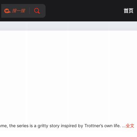
首页
搜一搜
 the series is a gritty story inspired by Trottner’s own life. ...
全文