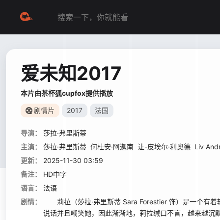
爱未知2017
本片由茶杯狐cupfox提供播放
剧情片
2017
法国
导演：
莎拉·弗里斯蒂
主演：
莎拉·弗里斯蒂
何杜安·阿迦南
让-皮埃尔·利奥德
Liv And
更新：
2025-11-30 03:59
备注：
HD中字
语言：
法语
剧情：
莉拉（莎拉·弗里斯蒂 Sara Forestier 饰）
说话并且嘲笑她，因此渐渐地，莉拉缄口不言，越来越沉默。