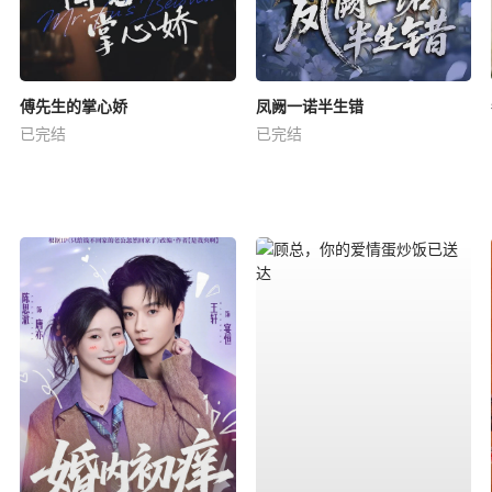
傅先生的掌心娇
凤阙一诺半生错
已完结
已完结