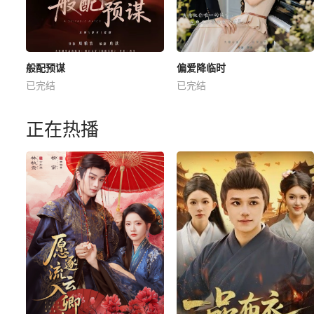
般配预谋
偏爱降临时
已完结
已完结
正在热播