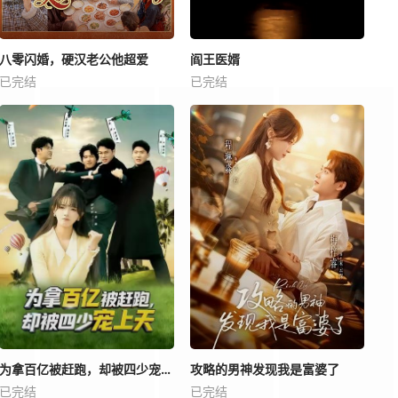
八零闪婚，硬汉老公他超爱
阎王医婿
已完结
已完结
为拿百亿被赶跑，却被四少宠上天
攻略的男神发现我是富婆了
已完结
已完结