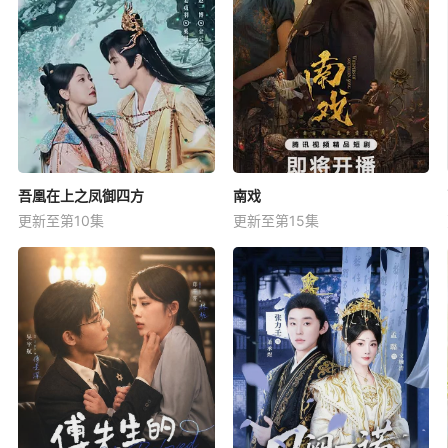
吾凰在上之凤御四方
南戏
更新至第10集
更新至第15集