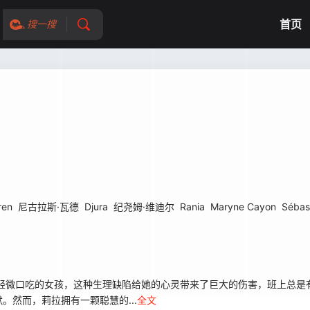
首页
搜一搜
ren
尼古拉斯·瓦德
Djura
纪尧姆·维迪尔
Rania
Maryne Cayon
Sébas
是一个有着轻微口吃的女孩，这种生理缺陷给她的心灵带来了巨大的伤害，班上总
然而，莉拉拥有一颗聪慧的...
全文