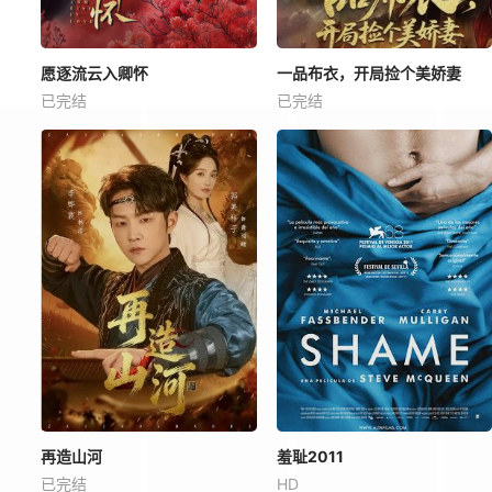
愿逐流云入卿怀
一品布衣，开局捡个美娇妻
已完结
已完结
再造山河
羞耻2011
已完结
HD