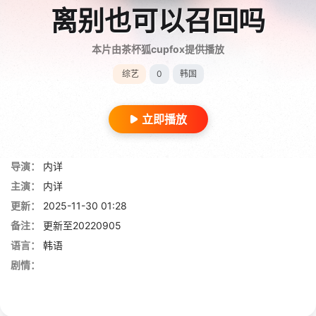
离别也可以召回吗
本片由茶杯狐cupfox提供播放
综艺
0
韩国
立即播放
导演：
内详
主演：
内详
更新：
2025-11-30 01:28
备注：
更新至20220905
语言：
韩语
剧情：