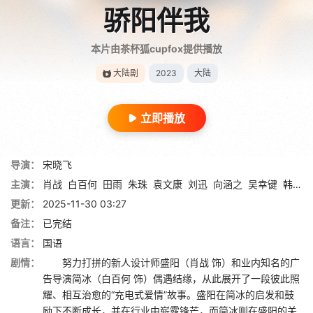
骄阳伴我
本片由茶杯狐cupfox提供播放
大陆剧
2023
大陆
立即播放
导演：
宋晓飞
主演：
肖战
白百何
田雨
朱珠
袁文康
刘迅
向涵之
吴幸键
韩秋池
更新：
2025-11-30 03:27
备注：
已完结
语言：
国语
剧情：
努力打拼的新人设计师盛阳（肖战 饰）和业内知名的广
告导演简冰（白百何 饰）偶遇结缘，从此展开了一段彼此照
耀、相互治愈的“充电式爱情”故事。盛阳在简冰的启发和鼓
励下不断成长，并在行业中崭露锋芒，而简冰则在盛阳的关