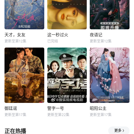
天才，女友
这一秒过火
夜语记
更新至第12集
已完结
更新至第12集
御廷谣
警字一号
昭阳公主
更新至第17集
更新至第22集
更新至第17集
正在热播
更多