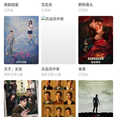
南部档案
百花杀
野狗骨头
已完结
已完结
已完结
天才，女友
兵自风中来
雀骨
更新至第12集
更新至第30集
已完结