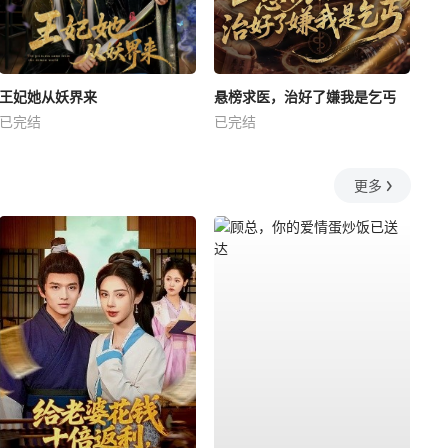
王妃她从妖界来
悬榜求医，治好了嫌我是乞丐
已完结
已完结
更多