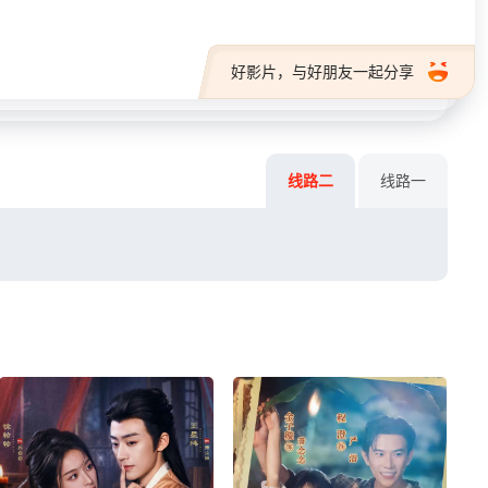
好影片，与好朋友一起分享
线路二
线路一