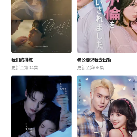
我们的排练
老公要求我去出轨
更新至第04集
更新至第05集