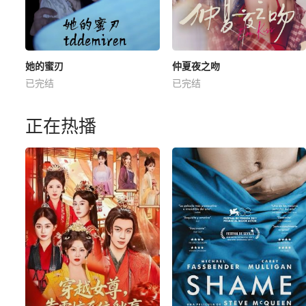
她的蜜刃
仲夏夜之吻
已完结
已完结
正在热播