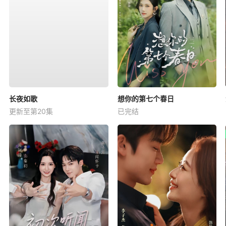
长夜如歌
想你的第七个春日
更新至第20集
已完结