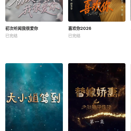
初次听闻我很爱你
喜欢你2026
已完结
已完结