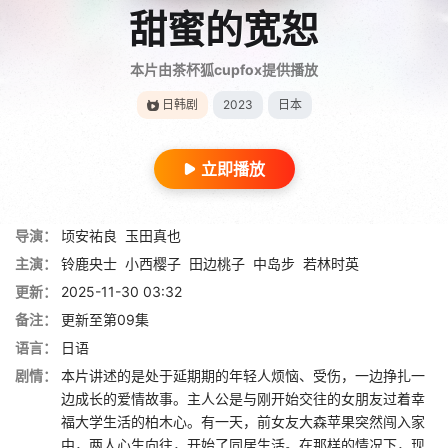
甜蜜的宽恕
本片由茶杯狐cupfox提供播放
日韩剧
2023
日本
立即播放
导演：
顷安祐良
玉田真也
主演：
铃鹿央士
小西樱子
田边桃子
中岛步
若林时英
更新：
2025-11-30 03:32
备注：
更新至第09集
语言：
日语
剧情：
本片讲述的是处于延期期的年轻人烦恼、受伤，一边挣扎一
边成长的爱情故事。主人公是与刚开始交往的女朋友过着幸
福大学生活的柏木心。有一天，前女友大森苹果突然闯入家
中，两人心生向往，开始了同居生活。在那样的情况下，现