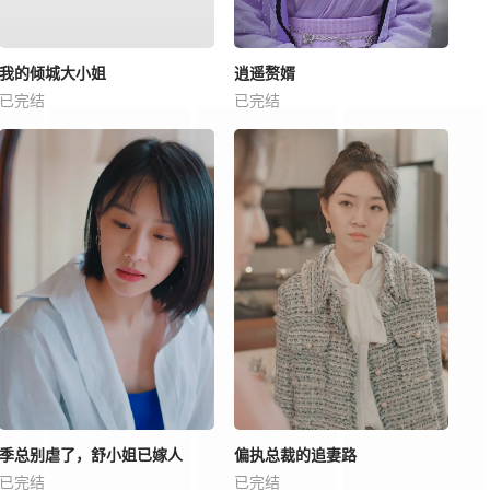
我的倾城大小姐
逍遥赘婿
已完结
已完结
季总别虐了，舒小姐已嫁人
偏执总裁的追妻路
已完结
已完结