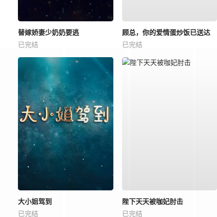
替嫁娇妻少奶奶要逃
顾总，你的爱情蛋炒饭已送达
已完结
已完结
大小姐驾到
陛下天天被咖妃肘击
已完结
已完结