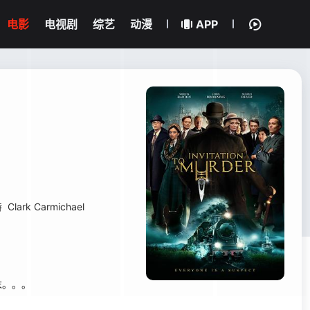
电影
电视剧
综艺
动漫
APP
特
Clark Carmichael
末。。。