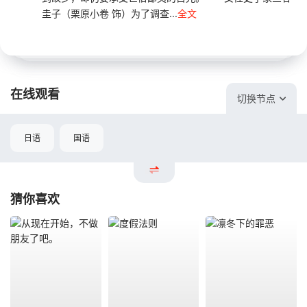
圭子（栗原小卷 饰）为了调查...
全文
在线观看
切换节点
日语
国语
猜你喜欢