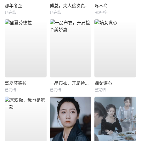
那年冬至
傅总，夫人这次真的死了
啄木鸟
已完结
已完结
HD中字
盛夏芬德拉
一品布衣，开局捡个美娇妻
嫡女谋心
已完结
已完结
已完结