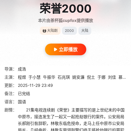
荣誉2000
本片由茶杯狐cupfox提供播放
大陆剧
2000
大陆
立即播放
导演：
成浩
主演：
程煜
于小慧
牛振华
石兆琪
姚安濂
倪土
于娜
刘佳
慕菁
更新：
2025-11-29 23:49
备注：
已完结
语言：
国语
剧情：
21集电视连续剧《荣誉》主要描写的是上世纪末的中国
中原市，接连发生了一起又一起抢劫银行的案件。公安局局
长郝刚引咎辞职，林敬东临危授命，走马上任中原市公安局
局长，几经曲折，林敬东带领刑警们终于将抢劫银行的罪犯