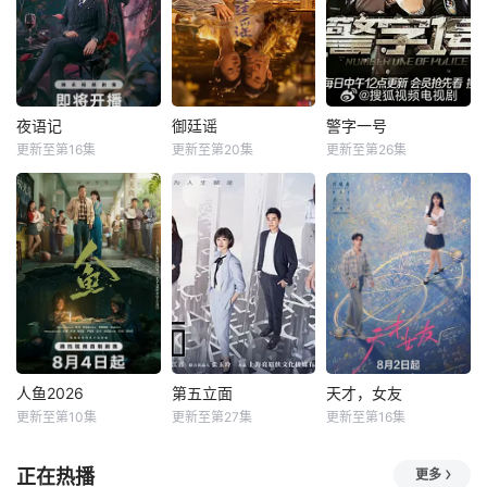
夜语记
御廷谣
警字一号
更新至第16集
更新至第20集
更新至第26集
人鱼2026
第五立面
天才，女友
更新至第10集
更新至第27集
更新至第16集
正在热播
更多