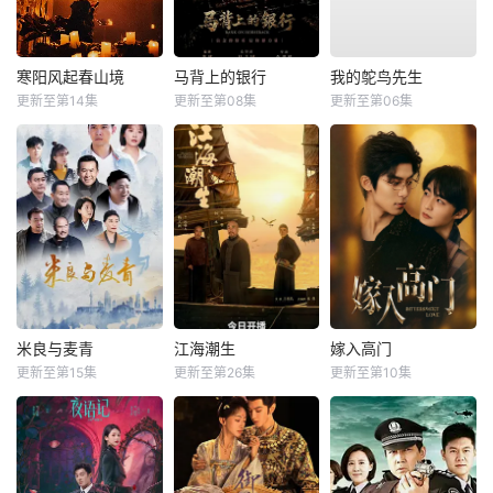
寒阳风起春山境
马背上的银行
我的鸵鸟先生
更新至第14集
更新至第08集
更新至第06集
米良与麦青
江海潮生
嫁入高门
更新至第15集
更新至第26集
更新至第10集