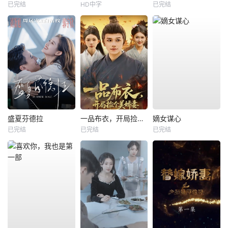
已完结
HD中字
已完结
盛夏芬德拉
一品布衣，开局捡个美娇妻
嫡女谋心
已完结
已完结
已完结