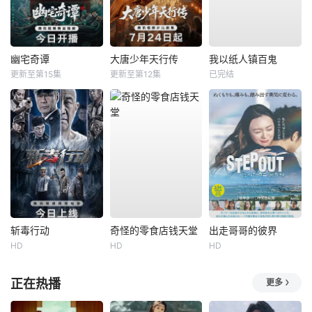
幽宅奇谭
大唐少年天行传
我以纸人镇百鬼
更新至第15集
更新至第12集
已完结
斩毒行动
奇怪的零食店钱天堂
出走哥哥的彼界
HD
HD
HD
正在热播
更多