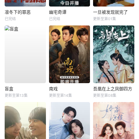
凛冬下的罪恶
幽宅奇谭
一旦被发现就完了
已完结
已完结
更新至第01集
盲盒
南戏
吾凰在上之凤御四方
更新至第13集
更新至第14集
更新至第08集