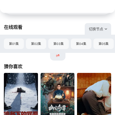
在线观看
切换节点
第01集
第02集
第03集
第04集
第05集
猜你喜欢