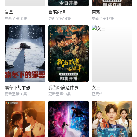
盲盒
幽宅奇谭
南戏
更新至第10集
更新至第14集
更新至第12集
凛冬下的罪恶
我当卧底这件事
女王
更新至第16集
更新至第19集
已完结