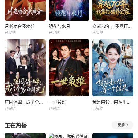
月老劝合我劝分
镜花与水月
穿越70年，我靠打猎养全家
已完结
已完结
已完结
庄园保姆，成了全家白月光
一世枭雄
我是陪诊，陪陌生的你等一个结果
已完结
已完结
已完结
正在热播
更多