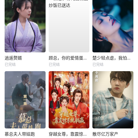
逍遥赘婿
顾总，你的爱情蛋炒饭已送达
楚少轻点虐，我怕夫人受不住
已完结
已完结
已完结
慕总夫人带娃跑
穿越女尊，靠震惊系统躺赢
散尽亿万家产