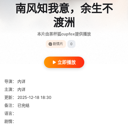
南风知我意，余生不
渡洲
本片由茶杯狐cupfox提供播放
剧情片
0
立即播放
导演：
内详
主演：
内详
更新：
2025-12-18 18:30
备注：
已完结
语言：
剧情：