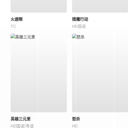
火遮眼
猎魔行动
TC
HD国语
英雄三元里
怒杀
HD国语|粤语
HD