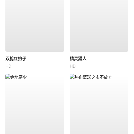
双枪红娘子
精灵猎人
HD
HD