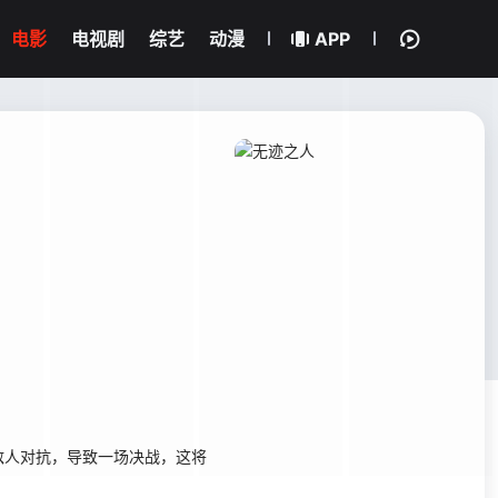
电影
电视剧
综艺
动漫
APP
敌人对抗，导致一场决战，这将