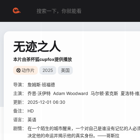
无迹之人
本片由茶杯狐cupfox提供播放
动作片
2025
美国
导演：
詹姆斯·班福德
主演：
乔恩·沃伊特
Adam Woodward
马尔顿·索克斯
夏洛特·维
更新：
2025-12-01 06:30
备注：
HD
语言：
英语
剧情：
在一个陌生的城市醒来，一个对自己是谁没有记忆的人必
决定他的命运并揭示他的真实身份。——哥斯拉