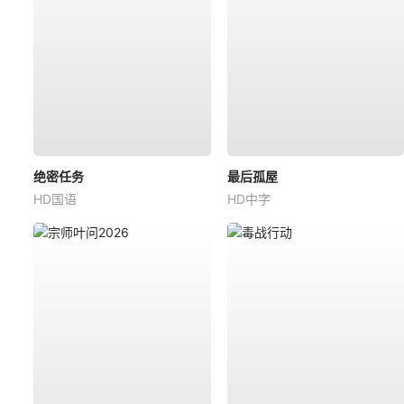
绝密任务
最后孤屋
HD国语
HD中字