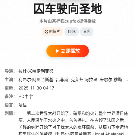
囚车驶向圣地
本片由茶杯狐cupfox提供播放
剧情片
1998
其它
立即播放
导演：
拉杜·米哈伊列亚努
主演：
利昂尔·阿贝兰斯基
吕菲斯
克莱芒·阿拉里
米歇尔·穆勒
阿加泽
更新：
2025-11-30 04:17
备注：
HD中字
语言：
法语
剧情：
第二次世界大战开始了，硝烟和炮火让整个世界满目疮
痍，人民深陷于水火之中，苦苦挣扎。在占领了法国之后，
凶残的纳粹开始了对于犹太人的疯狂屠杀，从屠刀下幸运地
死里逃生的施劳模（利昂尔·阿贝兰斯基 Lionel Abelanski