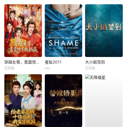
穿越女尊，靠震惊系统躺赢
羞耻2011
大小姐驾到
已完结
HD
已完结