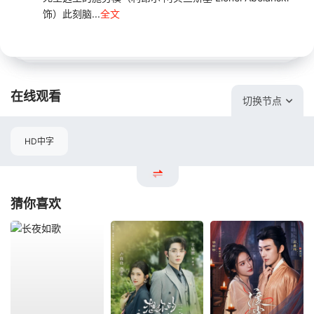
饰）此刻脑...
全文
在线观看
切换节点
HD中字
猜你喜欢